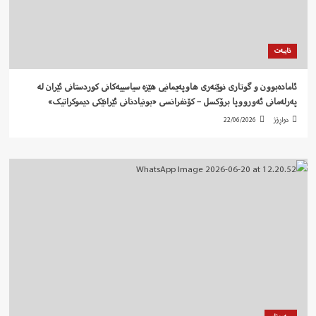
تایبەت
ئامادەبوون و گوتاری نوێنەری هاوپەیمانیی هێزە سیاسییەکانی کوردستانی ئێران لە
پەرلەمانی ئەورووپا برۆکسل – کۆنفرانسی «بونیادنانی ئێرانێکی دیموکراتیک»
دواڕۆژ
22/06/2026