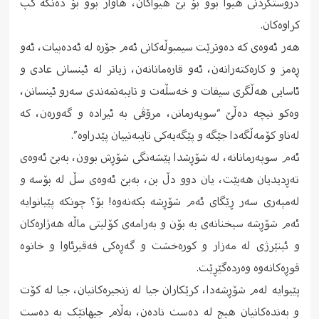
دروستکردنى هیوا بوو بۆ بێ هیواکان، هاوار بوو بۆ دەنگە کپ
کراوەکان.
هەر ئەوەى کە دەوترێت سیمبوڵەکانى ئەم جۆرە لە ئەدەبیات، ئەو
ڕەمز و کارەکتەرانەن، ئەو قارەمانانەن، زیاتر لە ئینسانى عادى و
ئاسایی هەڵگرى سیفات و خەسڵەت و تایبەتمەندى سەرو ئینسانن،
وەکو نیچە دەڵێ “سوپەرمانن، مرۆڤى بە ئیرادە و گەورەن، کە
لەناو کۆمەڵگەدا جێگە و پێگەیەکى تایبەتییان پێدراوە”.
ئەم سوپەرمانانە، لە شۆڕشدا پێشەنگى شۆڕش بوون، بەبێ ئەوەى
تەڕدیدیان هەبێت، یان دوو دڵ بن، بەبێ ئەوەى سڵ لە بۆسە و
لەمپەرى سەر ڕێگاى ئەم شۆڕشە بکەنەوە! بۆ؟ چونکە پێیانوایە
ئەم شۆڕشە سیخنانەى بە بۆن و بەرامەى کۆلیتى ماڵە هەژارەکان
و ئینێرژى لە مەزار و کورەخشت و گەڕەکى فەقیرئاوا و خانوە
قوڕەکانەوە وەردەگێڕێت.
پێیوایە لەم شۆڕشەدا، کرێکاران جیا لە زنجیرەکانیان، جیا لە کۆت
و بەندەکانیان هیچ لە دەست نادەن، بەڵام جیهانێک بە دەست