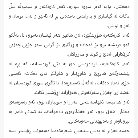
دەهێنن، بۆیە ئەم سورە سوارە، ئەم کارەکتەر و سیمبوڵە سڵ
ناکات لە گیانبازى و بەزاندنى بەندەنى پڕ لە ئاخێز و تەم تومان و
تەڕ و توشی.
ئەم کارەکتەرە شۆڕشگێرە، لاى شاعیر هەر ئینسان نەبوو، نا، بەڵکو
ئەو فریشتە بوو بۆ نەجات و ڕزگارى بۆ گرتنى سەر چۆپى چەژنى
کرێکارانى لادێ و گوند و مەزراکان.
ئەم کارەکتەرە، فریادڕەسی دێ بە دێى کوردستانە، کە پڕە لە
پێشمەرگەى هاوڕێ و هاوڕێباز و هاوفکر تەى دەکات، ئەسپى
خۆى تەیار دەکات، لەگەڵ ئەستێرەدا، تا ئاگرى سورى کوردستان لە
بەشدارى چەژنى سەرکەوتنى هەژاراندا ڕۆشنتر بکات.
ئەو هەمیشە ئیلهامبەشخى مەزرا و جوتیاران بوو، ئەو زەمزەمەى
دەنگى هەق بوو، ئەو جەنگاوەرى دەخوڵقاند بە ئیمانى قایم بە
بیروباوەڕ و بەدیهێنانى خەونەکانى.
حەمە عەزیز لە بەشى سێیەمى شیعرەکەیدا دەیەوێت ڕۆشنتر قسە