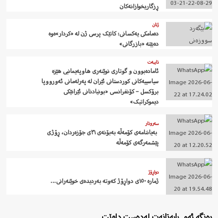
ڕزگاریخوازانەکان
ژنان
دەمامکی یەکسانی: کاتێک پرسی ژن لە «کردار»ەوە
دەبێتە «بازرگانی»
تایبەت
ئامادەبوون و گوتاری نوێنەری هاوپەیمانیی هێزە
سیاسییەکانی کوردستانی ئێران لە پەرلەمانی ئەورووپا
برۆکسل – کۆنفرانسی «بونیادنانی ئێرانێکی
دیموکراتیک»
سەروتار
‍ بەیاننامەی کۆمەڵە بەبۆنەی ٣١ی جۆزەردان، ڕۆژی
پێشمەرگەی کۆمەڵە
دواڕۆژ
ژمارە ١٥٠ی دواڕۆژ کەوتە بەردیدەی خوێنەرانی…
ڕەنگە ئەم بابەتانەت لەدەست داوێت