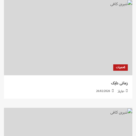
ئەدەبیات
زمانی دایک
دواڕۆژ
26/02/2026