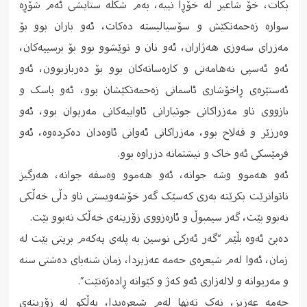
بکات، خۆ شاعیر لە خۆڕا نییە، بەم شکڵە ستایشی ئەم شۆڕە
سوارە زەحمەتکێش و سۆسیالیستە دەکات، ئەو باران بوو بۆ
مەزراى سەوزى هەژاران، ئەو نان و توێشوو بوو بۆ برسییەکان،
ئەو ئەسپى نەهامەتى و کارەساتەکان بوو بۆ دەربازبوون، ئەو
ئەستێرەى ڕاخۆشارى ئاسمانى زەحمەتکێشان بوو، ئەو باسک و
بازووى ناو مەزراکانى جوتیارانى ئاواییەکانى مەریوان بوو، ئەو
وەرزێر و فەلاح بوو، مەزراکانى ئەوانى ئاوەدان دەکردەوە، ئەو
فرمێسکى ئەو خاک و نیشتمانە دزراوە بوو.
ئەو هەموو وشە جوانە، ئەو هەموو وەسفە جوانە، هەرگیز
ناتوانرێت بکرێتە بەرى کەسێک گەر خۆشەویستى ناو دڵى خەڵکى
نەبوو بێت، گەر سیمبوڵ و ئارەزووى زۆرینەى خەڵک نەبوو بێت.
دەبێ ئەوە بڵێم “گەر ئەرکى نوسین بە پلەى یەکەم بریتى بێت لە
زمان، ئەوا لەم شیعرەى حەمە عەزیزدا، زمان شنەباى دەشتى سنە
و مەریوانە و لالەزارى ئەو کەژ و کێوانە ڕادەژەنێت”.
حەمە عەزیز، نەک تەنها لەم شیعرەیدا، بەڵکو لە زۆرینەى