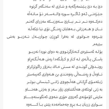
دێ بـه ‌دێ پـێشمه‌رگه‌یه ‌‌و شـاری له‌ سه‌نـگه‌ر گرتوه‌
جـێـژه‌نــی ئـه‌و ئـاگــره‌ سـوره‌ والــه‌ســه‌ر تـۆ مـاتـەڵه‌
ده‌ركــه‌وه‌ نــم نــم ببــارێ سـه‌وزیــكه‌ مه‌زرای گه‌نـم
نـــان‌ و هــه‌رزانی بــه‌هایان ڕه‌نــگی تۆی تیا تێكه‌ڵـه‌
بێــره‌وه‌ جــوانوی له‌ به‌فرا كوڕژن‌ چـوارپــه‌ل تــه‌زیــو بەشی
سێیەم
پۆلـه‌ ئه‌ستێره‌ی كـه‌نارگرتـووی به‌ دوای نوردا ته‌ریــو
باسـكی پـاڵـه‌ی لـه‌ كـار و كـێڵـگه‌دا ره‌ش هـه‌ڵـگـه‌ڕاو
رونــدوكی گونــدی له‌ مسـتی خـاك بـه‌زۆر راگوێزكراو
تــاوه‌ڵ‌ و ڕه‌شــماڵی ره‌وه‌نـدی بێ هـه‌واری گه‌رمه‌سێر
ژیـله‌مـۆی گڕكـانی هه‌ڵـچووی ژانــی ئـینـسانی بـوێــر
به‌ ژنی لوتكه‌ی هه‌ڵكشاوی زۆر سه‌ر و به‌ژنی هه‌تــــاو
مارشی كۆمۆنه‌ی گه‌روی خۆری شه‌وی ئه‌نگوسته‌چـــــاو
ســواری زریان بــه‌ بـڕو چه‌خماخه‌ده‌ پێش بــا كـــــه‌وه‌