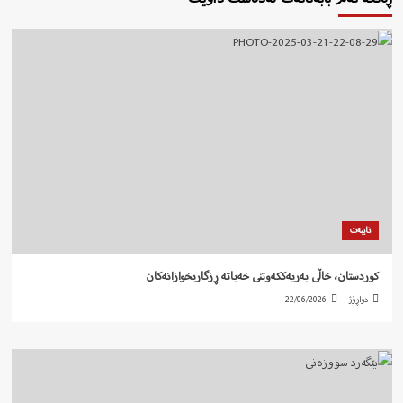
تایبەت
کوردستان، خاڵی بەریەککەوتنی خەباتە ڕزگاریخوازانەکان
دواڕۆژ
22/06/2026