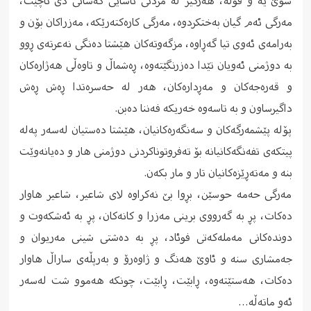
سوێ یە و قوڵە، هەرگیز لە مردنى ئاسایی کەسانى دی ناچێت،
مەرگى ئەم گیان بەختکردوە، مەرگى کارەکتەرێکە، مەزراکان بۆن و
بەرامەى ئەوى تیا گەڕاوە، مزگەوتەکان هێشتا دەنگى نەعرتەى ڕوو
بە دوژمنى ئەویان تێدا دەزرنگێتەوە، ڕەشماڵ و تاوەڵى هەژارەکان
و قەرەجەکان و مەڕدارەکان، هەر لە حەسرەتدا ڕەش ڕەش
داگیرساون و بە تاسەوە خەریکە فەننا دەبن.
پۆلە پێشمەرگەکان و سەنگەرەکانیان، هێشتا دەستیان لەسەر پەلە
پیتکەى تفەنگەکانیانە بۆ تەفروتوناکردنى دوژمنى هار و دەیانەوێت
بنە و مەتەڕێزەکانیان تار و مار بکەن.
مەرگى حەمە حوسێن، بڕوا بێ نەکراوە لاى شاعیر، شاعیر هاوار
دەکات، پڕ بە گەرووى برینى مەزرا و کانەکان، پڕ بە ئەشکەوت و
دوندەکانى مەملەکەتى فوئاد، پڕ بە دەشتى شینى مەریوان و
جەمشارى سنە و ئاوێ هەنگ و ژاوەرۆ و بەرپڵەى ساراڵ هاوار
دەکات، هەستێتەوە، ڕابێت، ڕابێت، چونکە هەموو شت لەسەر
ئەو ماتەڵە…