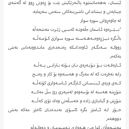
ئینسان، بەهەمانشێوە پاڵنەرێکیش بێت بۆ ڕەوتى ڕوو لە گەشەى
چینایەتى و نیشاندانى ناشیرینەکانى ستەمى سەرمایە.
لە چاوەڕوانى سورە سوار
“بـــێــره‌وه‌ ئـاسمان جڵه‌وتـه‌ ئه‌سـپی ژێـرت مه‌شخه‌ڵه‌
باڵـگره‌ تـیـژڕه‌وه‌بـه‌هـه‌سـته‌ سـوره‌ سـواری كـۆمـه‌ڵــه‌
زووكـه‌ سـه‌نگـه‌ر ئـاوه‌دانـكه‌ رەنـجده‌ری مانـدوونه‌ناس بەشی
یەکەم
ئــاره‌قـه‌ت بــۆ نـۆبـه‌ره‌ی نـان بــۆته‌ بـارانــی پــه‌ڵــه‌
رابه‌ نه‌فره‌ت كه‌ له‌ مه‌رگ ‌و هه‌سته‌وه‌ بۆ كار و ره‌نــج
كــه‌ی وره‌ی ئـیـنـسـانی كـارگـه‌ر ئــاسـه‌واری كۆته‌ڵــه‌
شۆڕشه‌ هه‌سته‌ له‌ بۆسه‌وه‌‌و له‌مپه‌ری رێ سڵ مه‌كـــه‌
شۆڕش‌ و گیانبازی زاده‌‌ و خه‌سـڵه‌تی وه‌ك تۆی كه‌ڵـــه‌
خــۆر لـه ‌ئــامێز بگره‌ ئاسـۆی به‌نـده‌نـان ئاخێز مه‌كه‌ بەشی
دووهەم
مه‌شـخه‌ڵان كوا جـێ هـه‌واری تـه‌مـتومـان ‌و دووكـه‌ڵه‌