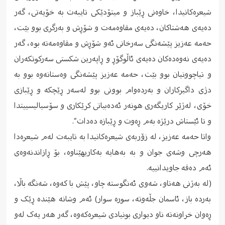
شیعرەکانیدا، خاوەنى ڕێباز و میتۆدێکى تایبەت بە خۆیەتى، گەر
دەیەى هەشتاکان، دەیەى مقاوەمەت و شۆڕش و بەرگرى بوو بێت،
حەمە عەزیز پێشەنگى سەرخانى ئەو شۆڕش و مقاوەمەتە بوە، گەر
دەیەى نەوەدەکان دەیەى ئاڵوگۆڕ و ڕاپەرین شکستى سەرکوتکەران
و تیاچوونیان بوو بێت، حەمە عەزیز پێشەنگى وەستانەوە بوو بە
دژى داگیرکاران و بەردەوام بوونى بوو لەسەر ڕێچکە و ڕێبازى
خۆى، لەژێر کاریگەرى هونەر ئەدەبیاتى کرێکارى و سۆسیالیسییتدا
و تا ئێستاش درێژە بەم ڕەوت و ڕێبازە دەدات”.
واتا حەمە عەزیز، لە زۆربەى شیعرەکانیدا بە تایبەت لەم شیعرەدا
هەرچى وشەى جوان و بە بەهایە بەکاریهێناوە، بۆ ڕازاندنەوەى
ئەم دەقە جاویدانییە.
(لە بەژنى هەتاو، شەوى ئەنگوستە چاو، پێش با کەوە، شەنگە باڵا،
بەردە باز، ئاسمان جڵەوتە، سورە سوار) ئەم وشانە هێندە ڕێک و
ڕەوان خراونەتە ناو دیوارى بونیادى شیعرەکەوە، گەر هەر یەک لەو