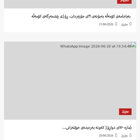
سەروتار
‍ بەیاننامەی کۆمەڵە بەبۆنەی ٣١ی جۆزەردان، ڕۆژی پێشمەرگەی کۆمەڵە
دواڕۆژ
21/06/2026
دواڕۆژ
ژمارە ١٥٠ی دواڕۆژ کەوتە بەردیدەی خوێنەرانی…
دواڕۆژ
20/06/2026