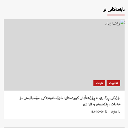
بابەتەکانی تر
ئەدەبیات
تایبەت
لۆژیکی ڕزگاری لە ڕۆژهەڵاتی کوردستان: خوێندنەوەیەکی سۆسیالیستی بۆ
خەبات، ڕێکخستن و ئازادی
دواڕۆژ
18/04/2026