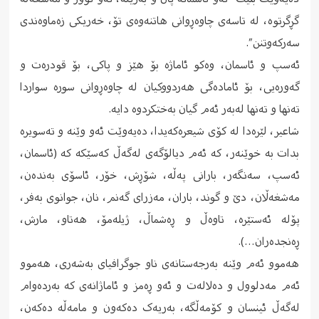
گڕگرتوە، لە تاسەى چاوەڕوانى هاتنەوەى تۆ، خەریکى زەماوەندى
سەرکەوتنن”.
ئەسپ و ئاسمان، وەکو ئاماژە بۆ هێز و پاکى، بۆ قودرەت و
گەورەیی، بۆ ئامادەگى هەردووکیان لە چاوەڕوانى سورە سواردا
تەنها و تەنها لەبەر ئەم گیان بەختکردوە دایە.
شاعیر، لێرەدا لە کۆى شیعرەکەیدا، دەیەوێت ئەو وێنە و تەسویرە
بدات بە خوێنەر، کە ئەم دیالۆگەى لەگەڵ کەسێکە کە (ئاسمان،
ئەسپ، سەنگەر، بارانى پەڵە، شۆڕش، خۆر، ئاسۆى بەندەن،
مەشغەڵان، دێ و گوند، باران، مەزراى گەنم، نان، جوانوى بەفر،
پۆلە ئەستێرە، تاوەڵ و ڕەشماڵ، ژیلەمۆ، هەتاو، مارش،
ڕەنجدەران…).
هەموو ئەم وێنە بەرجەستانەى ناو جوگرافیاى بەشەرى، هەموو
ئەم مەدلوول و دەلالەت و ئەو ڕەمز و ئاماژانەى کە بەردەوام
لەگەڵ ئینسان و کۆمەڵگە، بەریەک دەکەون و مامەڵە دەکەن،