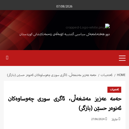
Ski
07/08/2026
t
conten
دوو هەفتەنامەیەکی سیاسیی گشتییە کۆمەڵەی زەحمەتکێشانی کوردستان
Primary
Menu
HOME
ئەدەبیات
حەمە عەزیز مەشغەڵى، ئاگرى سورى چەوساوەکان ئەنوەر حسێن (بازگر)
ئەدەبیات
حەمە عەزیز مەشغەڵى، ئاگرى سورى چەوساوەکان
ئەنوەر حسێن (بازگر)
دواڕۆژ
27/06/2024