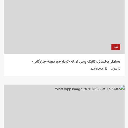
ژنان
دەمامکی یەکسانی: کاتێک پرسی ژن لە «کردار»ەوە دەبێتە «بازرگانی»
دواڕۆژ
22/06/2026