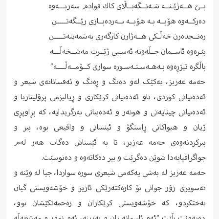
بــێ هــه‌ژێـنــه‌ شـه‌نــگه‌بــاڵای كاك فوادم سه‌ربـــه‌وه‌
ده‌ركــه‌وه‌ هۆبــه‌ بـه‌ هۆبــه‌ بــه‌رده‌بــازی رێــگه‌تـــــن
ره‌نــجده‌رن خه‌ڵـكی هــه‌ژارن كارگه‌ری به‌شمه‌ینه‌تـــــن
بێـره‌وه‌ ئاســمان جــڵه‌وته‌ ئه‌سـپی ژێــرت مه‌شــخه‌ڵـــه‌
باڵگره‌ تیژڕه‌وه‌ بـه‌هـه‌سـتـه‌سـوره‌ سواری كــۆمــه‌ڵــــه‌”
حەمە عەزیز، یەکێک لەو دەنگ و ڕەنگ و ئەفسانانەى شیعر و
ئەدەبیاتى کوردى، ناو ئەدەبیاتى کرێکارى و ڕیالیزمى پرۆلیتاریا و
ئەدەبیاتى چینایەتى و هونەر و ئەدەبیاتى بەرگریدایە، کە پڕاوپڕى
ژیان و هیواکانى ڕاستگۆ و ئینسانى و واقیعى بوە، بیر و
بیرکردنەوەى حەمە عەزیز، تا بە ئێستاش دەگات هەر لەم
جواگرافیایەدا شوێن دەگرێت و بیر دەکاتەوە و دەنوسێت.
حەمە عەزیز لە بەشی یەکەمى شیعرى سورە سواردا، جیا لە وێنە و
تەسویرى زۆر جوانى بۆ کارەکتەرێکى ئازیز و خۆشەویستى گیان
بەختکردو، کە خۆشەویستى کرێکاران و زەحمەتکێشان بوو،
دەیەوێت بڵێت “ئەو ئاسمانە پان و بەرینە، ئەو نوور و مەشغەڵە