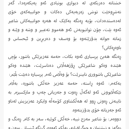
خشتانە دەربکەى لە دیوارى بونیادى ئەو پەیکەرەدا، گەر
نەشڕوخێت توشی زەربەیەکى دەکات و جوانییەکەى خۆى
لەدەستدەدات، بۆیە ڕەنگە یەکێک لە هەرە جوانییەکانى شاعیر
ئەوە بێت، چۆن توانیویەتى ئەو هەموو تەعبیر و وشە و وێنە و
زمانە جوانە بدۆزێتەوە بۆ وەسف و دەربڕین و ئیحساس و
باوەڕەکانى؟
ڕەنگە هەبێ پرسیارى ئەوە بکات، حەمە عەزیزێکى باشور، بۆچى
هێندە وەکو شاعیرێکى ڕۆژهەڵاتى دەناسرێت، هێندە وەکو
شاعیرێکى باشوورى نابینرێت؟ بۆ وەڵامى ئەم پرسیارە دەبێت بڵێم:
یەکەم: ئەوە ڕاستە، حەمە عەزیز خەڵکى باشورە، بەڵام
تێکەڵابوونى ئەو لەگەڵ ڕەوت و جەریانى چەپ و مارکسیزم بە
تایبەتى ڕەوتى ڕوو لە هەڵکشاوى کۆمەڵە وایکرد عەزیزیش لەناو
ئەو جەریانە خۆى بدۆزیتەوە.
دووەم: بۆ شاعیر مەرج نییە، خەڵکى کوێیە، سەر بە کام ڕەنگ و
ڕەگەز و نیشتمان و جوگرافیایە، بەڵکو ئەوەى گرنگە ئینسانى بوون و