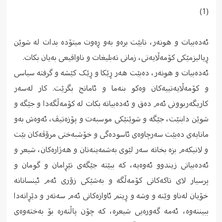
(1)
ئەدەبیات و هونەر، نابێت برەو بەو ڕەوت میتۆدە بدات لە شوێن
ڕیالیزمێکى کۆمەڵایەتى، زمانى تەبلیغات و ناواقیعى بەیان بکات.
ئەدەبیات و هونەر، دەبێت هەر ڕێکا و ڕێک کێشە و گرفتە سیاسی
و کۆمەڵایەتییەکان وەکو بنەما و ئامانج بگرێت. کار لەسەر
کاریگەربوونى ئەم دەق و ئەدەبیاتە بکات لە کۆمەڵگەدا و جێگە و
شوێن دابنێت، جێگە و شوێنێکى موسبەت و پۆزەتیڤ، ئەوەش بەو
مانایەى دەبێت سەرچاوەى ئاسودەگى و خۆشبەختى مرۆڤەکان بێت
و لانیکەم بزە بخاتە سەر لێوى بەشمەینەتان و هەژارەکان، شیعر و
ئەدەبیاتى زیندوو ئەوەیە، کە ببێتە جێگەى تێڕامان و گومان و
پرسیار لاى تاکەکانى کۆمەڵگە و بەشێکى زۆرى ئەم ئینسانانە
خۆیان لەناو وێنە و وشە و ڕیتم ئاوازەکانى ئەم سەتەر و دێڕانەدا
ببیننەوە، ئەمە گەورەیی شیعرە، کە چۆن پاڵنەرە بۆ بەختەوەى