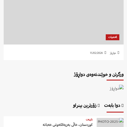
ئەدەبیات
دواڕۆژ
15/02/2026
ورگرتن و خوێندنەوەی دواڕۆژ
دوا بابەت
زۆرترین بینراو
تایبەت
کوردستان، خاڵی بەریەککەوتنی خەباتە