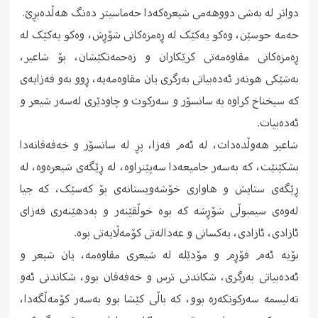
دواتر لە بەشی دووهەمى شیعرەکەدا حەماسیتر دەنگ هەڵدەبڕێ.
حەمە حوسێن، وەکو یەکێک لە ڕەمزەکانى شۆڕش، وەکو یەکێک لە
ڕەمزەکانى مقاوەمەتى کرێکاران و زەحمەتکێشان، بۆ شاعیر،
بەشێکى هونەر ئەدەبیاتى بەرگرى یان مقاوەمەیە، ڕوو بەو فەزایەى
کە سیخناخ کراوە بە سانسۆر و سەرکوت و چاودێرى لەسەر شیعر و
ئەدەبیات.
شاعیر هەوڵدەدات، لە ئەم فەزا، پڕ لە سانسۆر و خەفەقانەدا
بشکێنێت، کە بەسەر جامیعەدا سەپێنراوە، لە ڕێگەى شیعرەوە، لە
ڕێگەى ستایش و هاوارى خۆشەویستانەى بۆ کەسێک، کە جیا
لەوەى سیمبوڵى شۆڕشە کە بوە خوڵقێنەر و بەدهێنەرى فەزاى
ئازادى، ئازادى، یەکسانى و عەدالەتى کۆمەڵایەتى بوە.
بۆیە ئەم فۆڕم و مۆدێلە لە شیعرى مقاوەمە، یان شیعر و
ئەدەبیاتى بەرگرى، شکاندنى ترس و خەفەقان بوو، شکاندنى ئەو
تەلیسمە سەرکوتکەرە بوو، کە باڵى کێشا بوو بەسەر کۆمەڵگەدا،