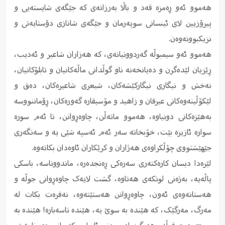
هەموو ئەو ڕەمزە قەد و باڵا بەرزانەى کە جێگەى شایستەیی و
پیرۆزیین لاى ئینسانى سوپەرمان و جێگەى شانازى دۆستایەتى و
نزیکبوونەوەن.
هەموو ئەو سیمبوڵە گەردوونیانەى، کە هەزاران شاعیر و ئەدیب،
ڕێزیان لێدەگرن و دەیانخەنە ناو گوڵدانى ماڵەکانیان و تابلۆکانیان،
نەخش و نیگارى نیگارکێشەکان، شیعرى شاعیرەکان، دەق و
لێکۆڵینەوەکانى عیرفان و زاهید و مۆسیقارە گەورەکان، ڕۆماننووسە
بەهێزەکانى دونیاوە، هەموو ماتەڵن، چاوەڕوانن، تا ئەم سورە
سوارە ئازیزە بێت، خۆبخاتە سەر ئەم ئەسپە شێی یە و سەنگەرى
جێهێشتووى چۆڵکراوەى هەژاران و کرێکاران ئاوەدان بکاتەوە.
لێرەدا دیسان کارەکتەرى سەرەکى ڕەنجدەرە، ماندووناسە، باسکى
پاڵەیە، بەژەنى لوتکەى هەتاوە، گشت لایەک چاوەڕوانى جوڵە و
هەستانەوەى ئەون، چاوەڕوانن هەستێتەوە، نەفرەت بکات لە
مەرگ، مەرگێک، کە هێندە بە سوێ یە، هێندە تاسەبارە! هێندە بە