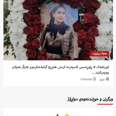
هەواڵ و ڕاپۆرت
کورتەیەک لە ڕێوڕەسمی ئەسپەردە کردنی هاوڕێ گیانبەختکردوو غەزاڵ مەولان
چەپەرئاباد….
دواڕۆژ
17/04/2026
ورگرتن و خوێندنەوەی دواڕۆژ