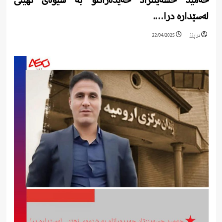
حەمید حسەیننژاد حەیدەرانلو بە شێوەی نھێنی
لەسێدارە درا….
دواڕۆژ
22/04/2025