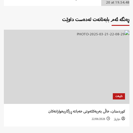
ڕەنگە ئەم بابەتانەت لەدەست داوێت
تایبەت
کوردستان، خاڵی بەریەککەوتنی خەباتە ڕزگاریخوازانەکان
دواڕۆژ
22/06/2026