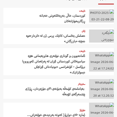
تایبەت
کوردستان، خاڵی بەریەککەوتنی خەباتە
ڕزگاریخوازانەکان
ژنان
دەمامکی یەکسانی: کاتێک پرسی ژن لە «کردار»ەوە
دەبێتە «بازرگانی»
تایبەت
ئامادەبوون و گوتاری نوێنەری هاوپەیمانیی هێزە
سیاسییەکانی کوردستانی ئێران لە پەرلەمانی ئەورووپا
برۆکسل – کۆنفرانسی «بونیادنانی ئێرانێکی
دیموکراتیک»
سەروتار
‍ بەیاننامەی کۆمەڵە بەبۆنەی ٣١ی جۆزەردان، ڕۆژی
پێشمەرگەی کۆمەڵە
دواڕۆژ
ژمارە ١٥٠ی دواڕۆژ کەوتە بەردیدەی خوێنەرانی…