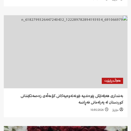
هەواڵ و ڕاپۆرت
بەشداری هەیئەتێکی پێوەندییە نێونەتەوەییەکانی کۆمەڵەی زەحمەتکێشانی
کوردستان لە پەرلەمانی فەڕانسە
دواڕۆژ
10/05/2026