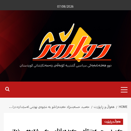
Ski
07/08/2026
t
conten
دوو هەفتەنامەیەکی سیاسیی گشتییە کۆمەڵەی زەحمەتکێشانی کوردستان
Primary
Menu
HOME
هەواڵ و ڕاپۆرت
حەمید حسەیننژاد حەیدەرانلو بە شێوەی نھێنی لەسێدارە درا….
هەواڵ و ڕاپۆرت