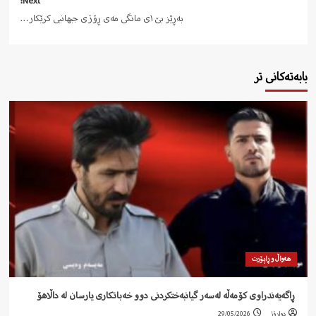
Next:
بەڕێز بێ ١ی مانگی مەی ڕۆژی جیهانیی کرێکار…
بابەتەکانی تر
هەواڵ و ڕاپۆرت
‍ ڕاگەیەندراوی کۆمەڵە لەسەر گیانبەختکردنی دوو خەباتکاری یارسان لە داڵاهۆ
دواڕۆژ
29/05/2026