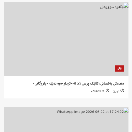
ژنان
دەمامکی یەکسانی: کاتێک پرسی ژن لە «کردار»ەوە دەبێتە «بازرگانی»
دواڕۆژ
22/06/2026