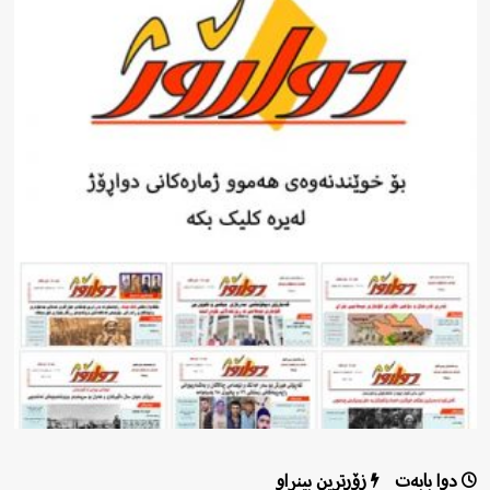
دوا بابەت
زۆرترین بینراو