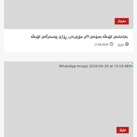
سەروتار
‍ بەیاننامەی کۆمەڵە بەبۆنەی ٣١ی جۆزەردان، ڕۆژی پێشمەرگەی کۆمەڵە
دواڕۆژ
21/06/2026
دواڕۆژ