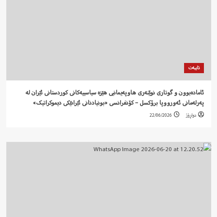
تایبەت
ئامادەبوون و گوتاری نوێنەری هاوپەیمانیی هێزە سیاسییەکانی کوردستانی ئێران لە
پەرلەمانی ئەورووپا برۆکسل – کۆنفرانسی «بونیادنانی ئێرانێکی دیموکراتیک»
دواڕۆژ
22/06/2026