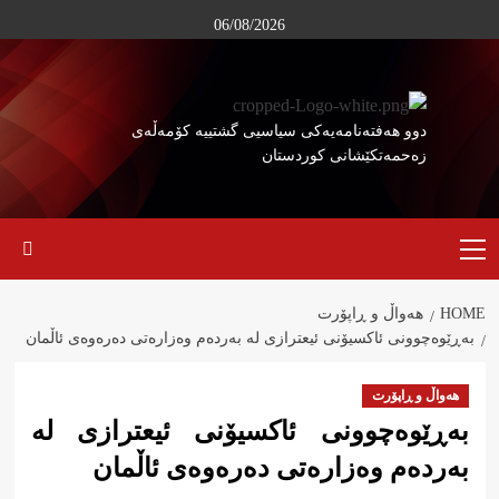
Ski
06/08/2026
t
conten
دوو هەفتەنامەیەکی سیاسیی گشتییە کۆمەڵەی
زەحمەتکێشانی کوردستان
Primary
Menu
HOME
هەواڵ و ڕاپۆرت
بەڕێوەچوونی ئاکسیۆنی ئیعترازی لە بەردەم وەزارەتی دەرەوەی ئاڵمان
هەواڵ و ڕاپۆرت
بەڕێوەچوونی ئاکسیۆنی ئیعترازی لە
بەردەم وەزارەتی دەرەوەی ئاڵمان