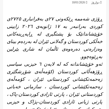
دواڕۆژ
18/01/2026
ڕۆژی شەممە ڕێکەوتی ٢٧ی بەفرانباری ٢٧٢٥ی
کوردی بەرانبەر بە ١٧ ژانویەی ٢٠٢٦ زایینی
خۆپێشاندانێک بۆ پشتگیری لە ڕاپەڕینەکانی
خەڵکی کوردستان و گەلانی ئێران لە بەردەم بینای
وەزارەتی دەرەوەی ئاڵمان لە شاری بێرلین
بەڕێوەچوو.
ئەو خۆپێشاندانە کە لە لایەن ٦ حیزبی سیاسی
ڕۆژهەڵاتی کوردستان (کۆمەڵەی شۆڕشگێری
زەحمەتکێشانی کوردستانی ئێران ، کۆمەڵەی
زەحمەتکێشانی کوردستان ، سازمانی خەباتی
کوردستانی ئێران ، پارتی ئازادی کوردستان-پاک ،
پارتی ژیانی ئازادی کوردستان-پژاک و حیزبی