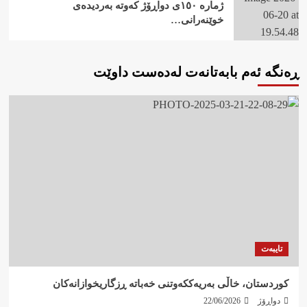
ژمارە ١٥٠ی دواڕۆژ کەوتە بەردیدەی
خوێنەرانی…
ڕەنگە ئەم بابەتانەت لەدەست داوێت
تایبەت
کوردستان، خاڵی بەریەککەوتنی خەباتە ڕزگاریخوازانەکان
دواڕۆژ
22/06/2026