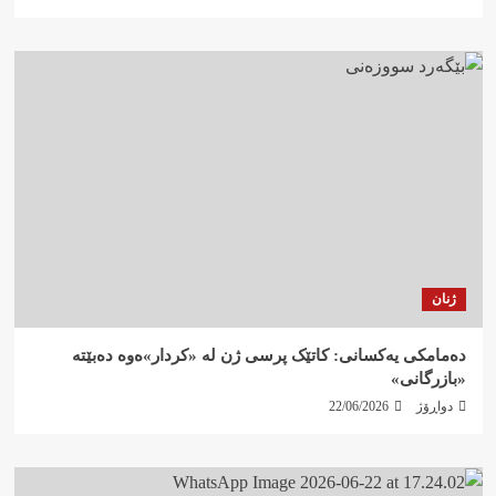
ژنان
دەمامکی یەکسانی: کاتێک پرسی ژن لە «کردار»ەوە دەبێتە
«بازرگانی»
دواڕۆژ
22/06/2026