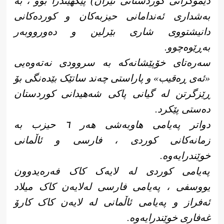
دێموکراتی کوردستانی ئێران) پێکهێندرا بوو ، بە
بەشداری ئەندامانی حیزبەکان و کوردەکانی
دانیشتووی شاری بێرلین و دەورووبەر
بەڕێوەچوو.
سەرەتای خۆپێشانەکە بە سروودی نەتەوەیی
«ئەی ڕەقیب» و پاراستی چەند ساتێک بێدەنگی بۆ
ڕێزگرتن لە گیانی پاکی شەهیدانی کوردستان
دەستی پێکرد.
دواتر پەیامی هاوبەشی هەر ٦ حیزب بە
زمانەکانی کوردی ، فارسی و ئاڵمانی
خوێندرایەوە.
پەیامی کوردی لە لایەک کاک فەرەیدوون
یووسفی ، پەیامی فارسی لەلایەن کاک میلاد
ئەفراز و پەیامی ئاڵمانی لە لایەن کاک کارۆ
غەفاری خوێندرایەوە.