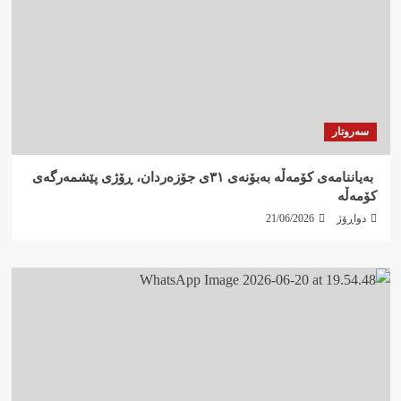
سەروتار
‍ بەیاننامەی کۆمەڵە بەبۆنەی ٣١ی جۆزەردان، ڕۆژی پێشمەرگەی
کۆمەڵە
دواڕۆژ
21/06/2026