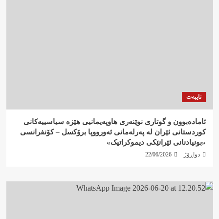
تایبەت
ئامادەبوون و گوتاری نوێنەری هاوپەیمانیی هێزە سیاسییەکانی
کوردستانی ئێران لە پەرلەمانی ئەورووپا برۆکسل – کۆنفرانسی
«بونیادنانی ئێرانێکی دیموکراتیک»
دواڕۆژ
22/06/2026