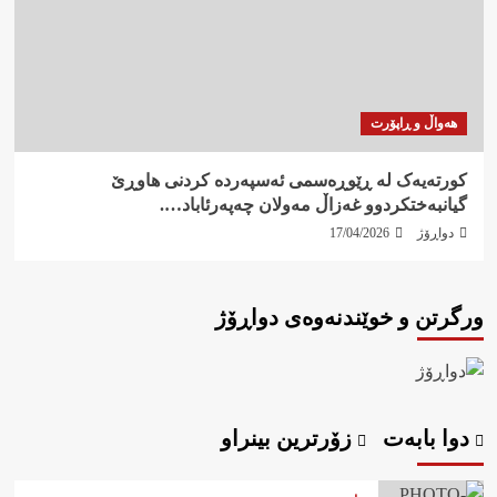
هەواڵ و ڕاپۆرت
کورتەیەک لە ڕێوڕەسمی ئەسپەردە کردنی هاوڕێ
گیانبەختکردوو غەزاڵ مەولان چەپەرئاباد….
دواڕۆژ
17/04/2026
ورگرتن و خوێندنەوەی دواڕۆژ
دوا بابەت
زۆرترین بینراو