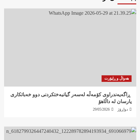
هەواڵ و ڕاپۆرت
‍ ڕاگەیەندراوی کۆمەڵە لەسەر گیانبەختکردنی دوو خەباتکاری
یارسان لە داڵاهۆ
دواڕۆژ
29/05/2026