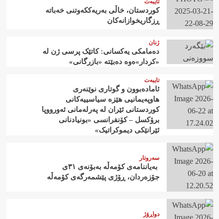
تایبەت
کوردستان، خاڵی بەریەککەوتنی خەباتە
ڕزگاریخوازانەکان
ژنان
دەمامکی یەکسانی: کاتێک پرسی ژن لە
«کردار»ەوە دەبێتە «بازرگانی»
تایبەت
ئامادەبوون و گوتاری نوێنەری
هاوپەیمانیی هێزە سیاسییەکانی
کوردستانی ئێران لە پەرلەمانی ئەورووپا
برۆکسل – کۆنفرانسی «بونیادنانی
ئێرانێکی دیموکراتیک»
سەروتار
‍ بەیاننامەی کۆمەڵە بەبۆنەی ٣١ی
جۆزەردان، ڕۆژی پێشمەرگەی کۆمەڵە
دواڕۆژ