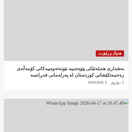
هەواڵ و ڕاپۆرت
بەشداری هەیئەتێکی پێوەندییە نێونەتەوەییەکانی کۆمەڵەی
زەحمەتکێشانی کوردستان لە پەرلەمانی فەڕانسە
دواڕۆژ
10/05/2026