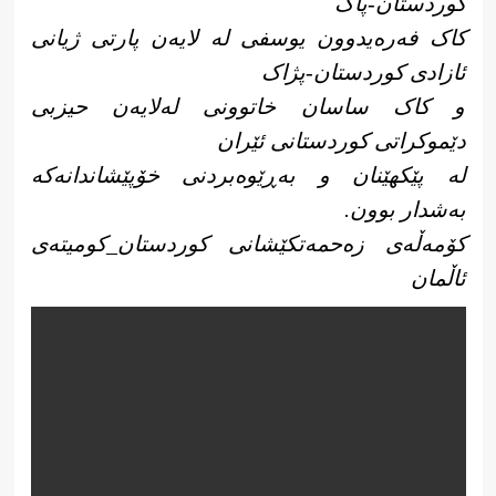
کوردستان-پاک
کاک فەرەیدوون یوسفی لە لایەن پارتی ژیانی
ئازادی کوردستان-پژاک
و کاک ساسان خاتوونی لەلایەن حیزبی
دێموکراتی کوردستانی ئێران
لە پێکهێنان و بەڕێوەبردنی خۆپێشاندانەکە
بەشدار بوون.
کۆمەڵەی زەحمەتکێشانی کوردستان_کومیتەی
ئاڵمان