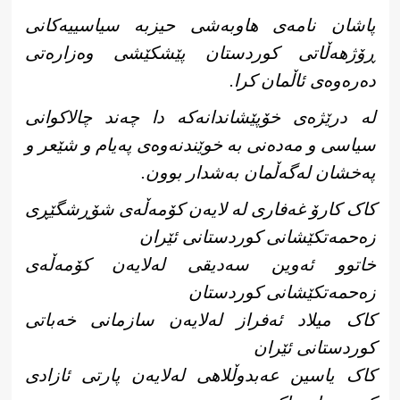
پاشان نامەی هاوبەشی حیزبە سیاسییەکانی
ڕۆژهەڵاتی کوردستان پێشکێشی وەزارەتی
دەرەوەی ئاڵمان کرا.
لە درێژەی خۆپێشاندانەکە دا چەند چالاکوانی
سیاسی و مەدەنی بە خوێندنەوەی پەیام و شێعر و
پەخشان لەگەڵمان بەشدار بوون.
کاک کارۆ غەفاری لە لایەن کۆمەڵەی شۆڕشگێڕی
زەحمەتکێشانی کوردستانی ئێران
خاتوو ئەوین سەدیقی لەلایەن کۆمەڵەی
زەحمەتکێشانی کوردستان
کاک میلاد ئەفراز لەلایەن سازمانی خەباتی
کوردستانی ئێران
کاک یاسین عەبدوڵلاهی لەلایەن پارتی ئازادی