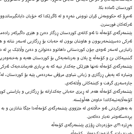
کوردستان ئامادە بکا.
ئەمڕۆ کە حکوومەتی ئێران تووشی شەڕە و لە ئاگرێکدا کە خۆیان دایانگیرساندو
ئەرکەکان قورسترن.
پێشمەرگەی کۆمەڵە تا ئەو کاتەی کوردستان ڕزگار دەبێ و هێزی داگیرکەر رادەم
ئەرکی دەسپێشخەربوون و هاوشان بوون لە خەبات بۆ ڕزگاریی لەسەر شانە و ه
زانیاریی لەسەر ئەوەی چۆن کوردستانی داهاتوو دەتوانێ و دەبێ وڵاتێک پڕ لە د
گشتییەکان بێ و کۆمەڵە چ پلان و بەرنامەیەکی بۆ کوردستان هەیە و بەختەوەریی
پێشمەرگەی کۆمەڵە تەنها هێزێکی چەکدار نییە کە بە بڕیاری فەرماندەیەک ئەرک
وشیارە کە پەیڤی ڕزگاری و ژیانی شیاوی مرۆڤی سەردەمی پێیە بۆ کوردستان، لەگە
چارەسەری گرفت و کێشەکانی وڵاتەکەی.
پێشمەرگەی کۆمەڵە هەم لە ڕیزی خەباتی چەکدارانە بۆ ڕزگاریی و پاراستنی کو
کۆمەڵایەتییەکاندا خاوەن هەڵوێستە.
بە بەهێزکردنی ئەو خاڵانەی لە مێژووی پێشمەرگەی کۆمەڵەدا جێگا شانازین و بە
پڕدەسکەوتتر تەیار دەکەین.
بەڕێزە ٣١ی جۆزەردان ڕۆژی پێشمەرگەی کۆمەڵە
بەرزە یادی گیانبەختکردووانی کۆمەڵە