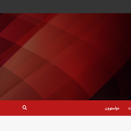
ت
دواستوون