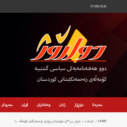
Ski
07/08/2026
t
conten
دوو هەفتەنامەیەکی سیاسیی گشتییە
کۆمەڵەی زەحمەتکێشانی کوردستان
سەرەتا
دواڕۆژ
ژنان
وەفاداران
ئێران
سەروتار
HOME
تایبەت
بەڕێز بێ ٣١ی جۆزەردان ڕۆژی پێشمەرگەی کۆمەڵە…..!