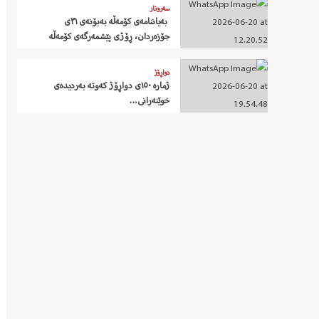
سەروتار
‍ بەیاننامەی کۆمەڵە بەبۆنەی ٣١ی
جۆزەردان، ڕۆژی پێشمەرگەی کۆمەڵە
دواڕۆژ
ژمارە ١٥٠ی دواڕۆژ کەوتە بەردیدەی
خوێنەرانی…