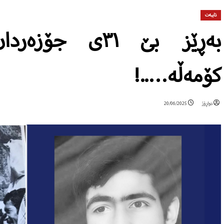
تایبەت
بەڕێز بێ ٣١ی 
کۆمەڵە…..!
دواڕۆژ
20/06/2025