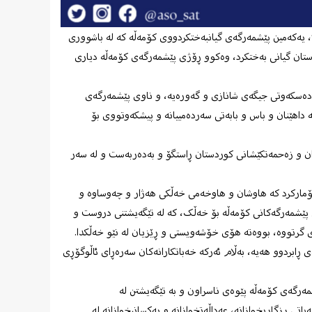
”، یەکەمین پێشمەرگەی گیانبەختکردووی کۆمەڵە کە لە باشووری
ستان گیانی بەختکرد، وەکوو ڕۆژی پێشمەرگەی کۆمەڵە دیاری
 دەسکەوتی جیگەی شانازی و گەورەیە، و ناوی پێشمەرگەی
 داهێنان و باس و بابەتی سەردەمییانە و پیشکەوتووی بۆ
ران و زەحمەتکێشانی کوردستان ڕاستگۆ و بەدەربەست و لە سەر
 تۆمارکرد کە هاوشان و هاوخەمی خەڵکی هەژار و چەوساوە و
پێشمەرگەکانی کۆمەڵە بۆ خەڵک، کە لە تێگەیشتنی دروست و
ی گرتووە، بووەتە هۆی خۆشەویستی و ڕێزیان لە نێو خەڵکدا.
ابردوو هەیە، بەڵام ئەرکە خەباتکارانەکان سەرەڕای ئاڵوگۆڕی
مەرگەی کۆمەڵە پێوەی ناسراون و بە تێگەیشتن لە
تی ڕزگاریخوازانە، عەداڵەتخوازانە و یەکسانیخوازانە لە