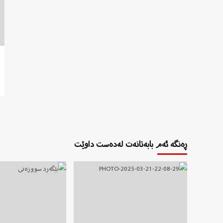
ڕەنگە ئەم بابەتانەت لەدەست داوێت