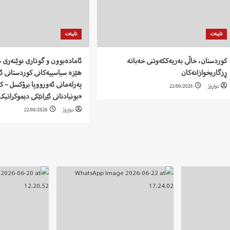
تایبەت
تایبەت
کوردستان، خاڵی بەریەککەوتنی خەباتە
ئامادەبوون و گوتاری نوێنەری ه
ڕزگاریخوازانەکان
هێزە سیاسییەکانی کوردستانی ئێ
پەرلەمانی ئەورووپا برۆکسل – ک
دواڕۆژ
22/06/2026
«بونیادنانی ئێرانێکی دیموکراتیک
دواڕۆژ
22/06/2026