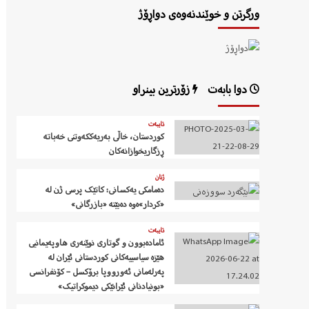
ورگرتن و خوێندنەوەی دواڕۆژ
دوا بابەت
زۆرترین بینراو
تایبەت
کوردستان، خاڵی بەریەککەوتنی خەباتە
ڕزگاریخوازانەکان
ژنان
دەمامکی یەکسانی: کاتێک پرسی ژن لە
«کردار»ەوە دەبێتە «بازرگانی»
تایبەت
ئامادەبوون و گوتاری نوێنەری هاوپەیمانیی
هێزە سیاسییەکانی کوردستانی ئێران لە
پەرلەمانی ئەورووپا برۆکسل – کۆنفرانسی
«بونیادنانی ئێرانێکی دیموکراتیک»