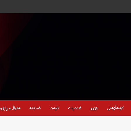
کۆمەڵایەتی
مێژوو
ئەدەبیات
تایبەت
ئەندێشە
هەواڵ و ڕاپۆر