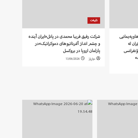
تایبەت
اوپەیمانیی
شرکت رفيق فریبا محمدی در پانل«ایران آیندە
ران لە
و چشم انداز آلترناتیوهای دموکراتیک»در
ۆنفرانسی
پارلمان اروپا در بروکسل
»
دواڕۆژ
13/06/2026