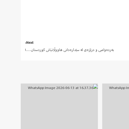
Next:
بەردەوامیی و درێژەی لە سێدارەدانی هاووڵاتیانی کوردستان….!