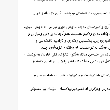
وە دەسووتێ، دەرفەتەکان بۆ پێشمەرگەی کۆمەڵە زیاتر و
اڵرێ و کوردستان دەبێتە خاوەنی هێزی نیزامیی نەتەوەیی خۆی،
اوکات دەبێ وەکوو هەمیشە هەوڵ بدات بۆ دانی وشیاریی و
ادپەروەریی، یەکسانیی ڕەگەزی و ئازادییە تاکەکەسی و
 خەڵک لە کوردستاندا لە ڕوانگەی کۆمەڵەوە چییە.
ی نیزامی جێبەجێ دەکا، بەڵکوو تێکۆشەرێکی خاوەن هەڵوێست و
ڵ ئازارەکانی خەڵک ئاشنایە و پلان و بەرنامەی هەیە بۆ
ردستان بەدەربەست و پیشڕەوە، هەم لە بابەتە سیاسی و
 دەرس وەرگرتن لە کەموکورتییەکانمان، خۆمان بۆ خەباتێکی