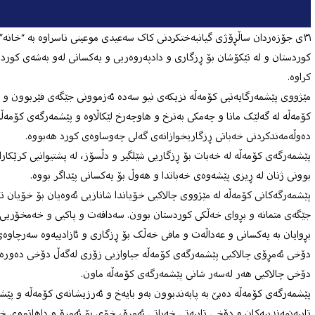
٣١ی جۆزەردان ساڵڕۆژی گیانبەختکردنی کاک سەعیدی موعینی ناسراوە بە “خانە
کوردستان و لە تێکۆشان بۆ ڕزگاری و دادپەروەریی و یەکسانی لەو بەشەی کورد
کراوە.
مێژووی پێشمەرگایەتیی کۆمەڵە نزیکەی نیو سەدە ئەزموونی جێگەی فێربوون و
کۆمەڵە لە گەلێک مانا و چەمکی بەنرخ و هاوچەرخ لێکاڵاوە و پێشمەرگەی کۆمەڵە
دەوڵەمەندکردنی خەباتی ڕزگاریخوازانەی گەلی چەوساوەی کورد هەبووە.
پێشمەرگەی کۆمەڵە لە خەبات بۆ ڕزگاریی شێلگیر و دڵسۆز، لە پشتیوانیی کرێکا
بوونی ژنان لە ڕیزی پێشەوەی خەباتدا و هەوڵ بۆ یەکسانی پێداگر بووە.
پێشمەرگەکانی کۆمەڵە لە مێژووی چالاکیی خۆیاندا شانازیی ئەوەیان بۆ خۆیان
جێگەی متمانە و بڕوای خەڵکی کوردستان بوون. سەداقەت و پاکیی و خەمخۆریی 
بڕوایان بە یەکسانی و عەداڵەت و مافی خەڵک بۆ ڕزگاری و ئازادییەوە سەرچاوە
دۆخی ئەمڕۆی چالاکیی پێشمەرگەی کۆمەڵە جیاوازیی زۆری لەگەڵ دۆخی دەورەی ڕ
دۆخی چالاکیی هەر لەسەر شانی پێشمەرگەی کۆمەڵە ماون.
پێشمەرگەی کۆمەڵە دەبێ بە پابەندبوون بەو بایەخ و ئەرزیشانەی کۆمەڵە و پێش
تایبەتمەندییەکان و دۆخی تایبەتی خەباتی ئەمڕۆ، خۆی بۆ ئەمڕۆ و داهاتووی خەبا