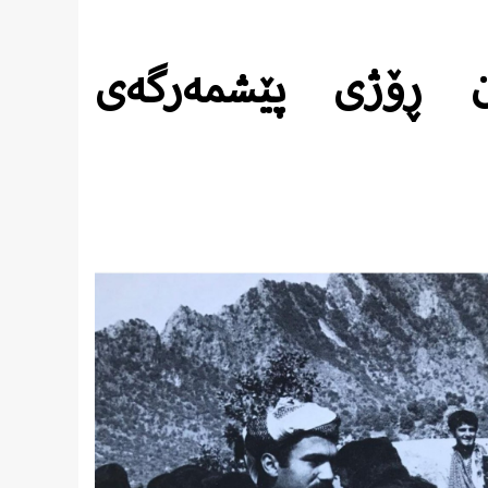
جۆزەردان ڕۆژی پێشمەرگەی