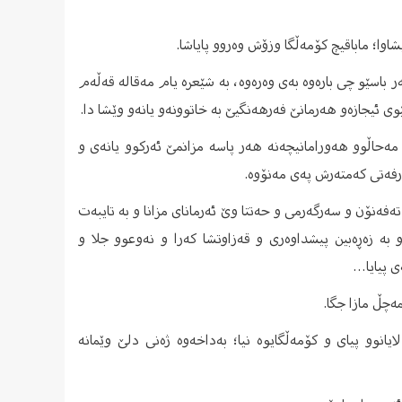
شاوا؛ ماباقیچ کۆمەڵگا وزۆش وەروو پایاشا.
ر باسێو چی بارەوە بەی وەرەوە، بە شێعرە یام مەقالە قەڵەم
وی ئیجازەو هەرمانێ فەرهەنگیێ بە خاتوونەو یانەو وێشا دا.
مەحاڵوو هەورامانیچەنە هەر پاسە مزانمێ ئەرکوو یانەی و
دەرفەتی کەمتەرش پەی مەنۆوە.
ەفەنۆن و سەرگەرمی و حەتتا وێ ئەرمانای مزانا و بە تایبەت
و بە زەڕەبین پیشداوەری و قەزاوتشا کەرا و نەوعوو جلا و
ی پیایا…
ەچڵ مازا جگا.
انوو پیای و کۆمەڵگایوە نیا؛ بەداخەوە ژەنی دلێ وێمانە