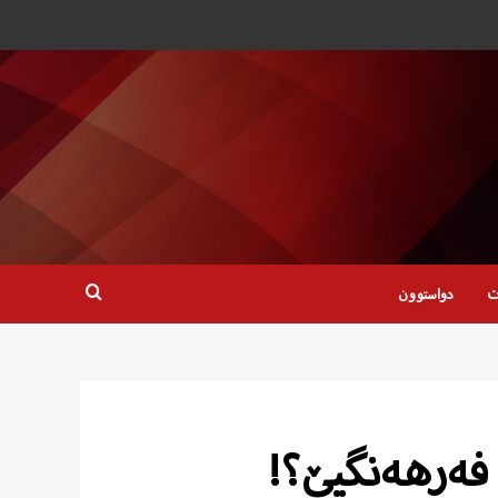
ت
دواستوون
 فەرهەنگیێ؟!