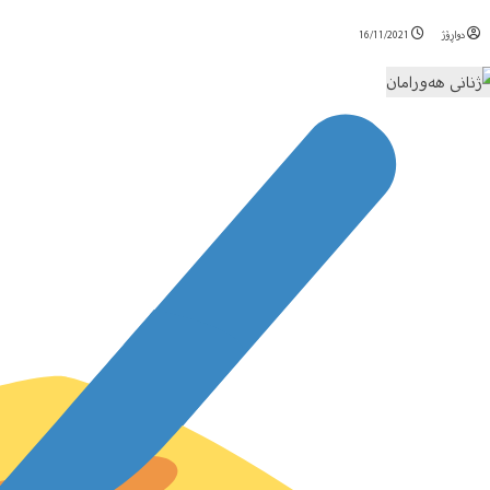
دواڕۆژ
16/11/2021