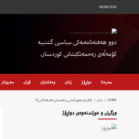
Ski
08/08/2026
t
conten
دوو هەفتەنامەیەکی سیاسیی گشتییە
کۆمەڵەی زەحمەتکێشانی کوردستان
سەرەتا
دواڕۆژ
ژنان
وەفاداران
ئێران
سەروتار
HOME
ژنان
ئافرەتۆ هەورامانی و هەرمانێ فەرهەنگیێ؟!
ورگرتن و خوێندنەوەی دواڕۆژ