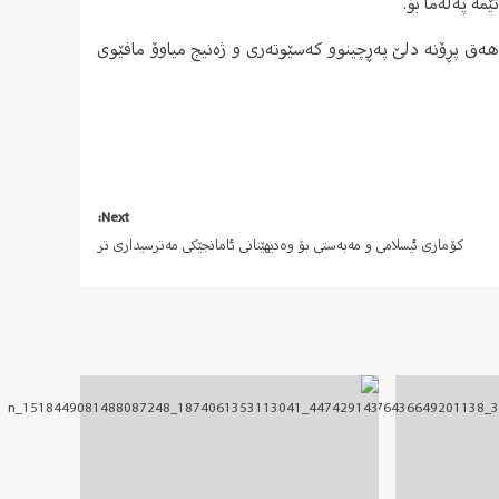
ێمە پەلەما بۆ.
هەق پڕۆنە دلێ پەڕچینوو کەسێوتەری و ژەنیچ میاوۆ مافێوی
Next:
کۆماری ئیسلامی و مەبەستی بۆ وەدیھێنانی ئامانجێکی مەترسیداری تر