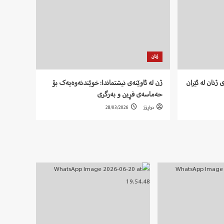
ژنان
 ژنان لە ئێران
ژن لە ئاوێنەی نیشتماندا: خوێندنەوەیەک بۆ
حەماسەی فڕین و بەرگری
دواڕۆژ
28/03/2026