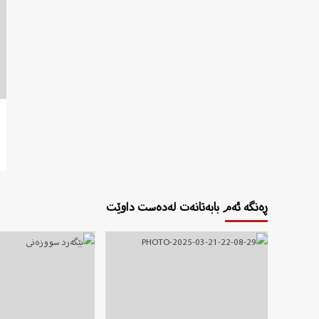
ڕەنگە ئەم بابەتانەت لەدەست داوێت