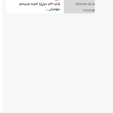
ژمارە ١٥٠ی دواڕۆژ کەوتە بەردیدەی
خوێنەرانی…