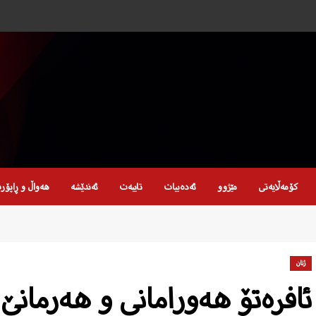
کۆمەڵایەتی
مێژوو
ئەدەبیات
تایبەت
ئەندێشە
هەواڵ و ڕاپۆر
ژنان
ئافرەتۆ هەورامانی و هەرمانێ