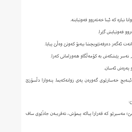
وو فەوتیایش گێرا.
ەنانەت ئەگەر دەرفەتێویچشا بیەبۆ کەوتێ وەڵێ پیایا.
ام نەسر پێشکەش بە کۆمەڵگاو هەورامانی کەرا.
و پەرەش ئەسان.
ئینەیچ خەسارێوی گەورەن پەی زوانەکەیما. پنەوازا دڵسۆزێ
:
ێ؛ مەسیرێو کە قەرارا پیاکە پیمۆش، تەقریبەن جادٚێوی ساف