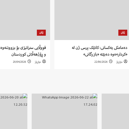
ژنان
ژنان
دەمامکی یەکسانی: کاتێک پرسی ژن لە
قووڵایی ستراتیژی بۆ بزووتنەوەی
«کردار»ەوە دەبێتە «بازرگانی»
و ڕۆژهەڵاتی کوردستان
دواڕۆژ
22/06/2026
دواڕۆژ
20/04/2026