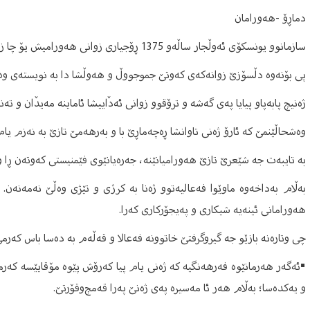
دماڕۆ -هەورامان
سازمانوو یونسکۆی ئەوڵجار ساڵەو 1375 ڕۆجیاری زوانی هەورامیش یۆ چا زوانا نیارە کە ئینا خەتەروو فەوتیاینە.
پی بۆنەوە دڵسۆزێ زوانەکەی کەوتێ جموجووڵ و هەوڵشا دا بە نویستەی وەر
ژەنیچ پابەپاو پیایا پەی گەشە و ترۆقوو زوانی ئەدٚاییشا ئاماینە مەیدٚان و ت
وەشحاڵێنمێ کە ئارۆ ژەنی تاوانشا ڕەچەماڕێ با و بەرهەمێ تازێ بە نەزم ی
بە تایبەت جە شێعرێ تازێ هەورامیانێنە، جەرەیانێوی فێمنیستی کەوتەن ڕا 
بەڵام بەداخەوە ماوێوا فەعالیەتوو ژەنا بە کرژی و تێژی وەڵێ نەمەنەن. 
هەورامانی ئینەیە شیکاری و پەیجۆرکاری کەرا.
چی وتارەنە بازێو جە گیروگرفتێ خاتوونە فەعالا و قەڵەم بە دەسا باس کەرمێ
▪
ئەگەر هەرمانێوە فەرهەنگیە کە ژەنی یام پیا کەرۆش پێوە مۆقایێسە کەرم
و یەکدەسا؛ بەڵام هەر ئا مەسیرە پەی ژەنێ پەرا قەمچ‌وقۆرتێ.