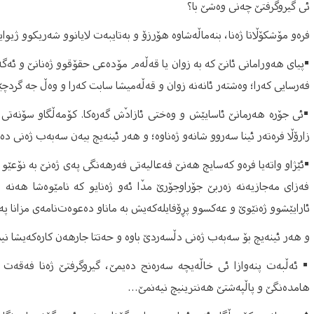
ئی گیروگرفتێ چەنی وەشێ با؟
فرەو مۆشکۆڵاتا ژەنا، بنەماڵەشاوە هۆرزۆ و بەتایبەت لایانوو شەریکوو ژیوای
▪
پیای هەورامانی ئانێ کە بە زوان یا قەڵەم مۆدەعی حقۆقوو ژەنانێ و ئەگە
فەرسایی کەرا؛ وەشتەر ئانەنە زوان و قەڵەمیشا سابت کەرا و وەڵ جە گردچێ
▪
ئی جۆرە هەرمانێ ئاسایێش و وەختی ئازادٚش گەرەکا. کۆمەڵگاو سۆنەتی 
زارۆڵا فرەتەر ئینا سەروو شانەو ژەناوە؛ و هەر ئینەیچ بیەن سەبەب ژەنی 
▪
ئێژاو واتەیا فرەو کەسایچ هەنێ فەعالیەتی فەرهەنگی پەی ژەنێ بە نۆعێو ت
فەزای مەجازیەنە زەربێ جۆراوجۆرێ مدٚا ئەو ژەنایو کە نامێوەشا هەنە 
ئارایێشوو ژەنێوێ و عەکسوو پڕۆفایلەکەیش بە ماناو دەعوەت‌نامەی مزانا پە
و هەر ئینەیچ بۆ سەبەب ژەنی دڵسەردێ باوە و حەتتا جارهەن کارەکەیشا نیم
▪
ئەڵبەت پنەوازا ئی خاڵەیچە سەرەنج دەیمێ، گیروگرفتێ ژەنا فەقەت لای
هامدەنگێ و پاڵپەشتێ هەنترینیچ نیەنمێ…