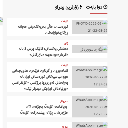
دوا بابەت
زۆرترین بینراو
تایبەت
کوردستان، خاڵی بەریەککەوتنی خەباتە
ڕزگاریخوازانەکان
ژنان
دەمامکی یەکسانی: کاتێک پرسی ژن لە
«کردار»ەوە دەبێتە «بازرگانی»
تایبەت
ئامادەبوون و گوتاری نوێنەری هاوپەیمانیی
هێزە سیاسییەکانی کوردستانی ئێران لە
پەرلەمانی ئەورووپا برۆکسل – کۆنفرانسی
«بونیادنانی ئێرانێکی دیموکراتیک»
سەروتار
‍ بەیاننامەی کۆمەڵە بەبۆنەی ٣١ی
جۆزەردان، ڕۆژی پێشمەرگەی کۆمەڵە
دواڕۆژ